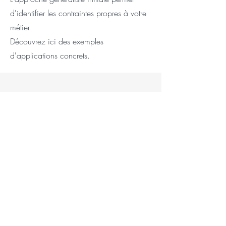
d'identifier les contraintes propres à votre
métier.
Découvrez ici des exemples
d'applications concrets.
Production
Suivi de projet Avancements Maintenances
Documents qualité