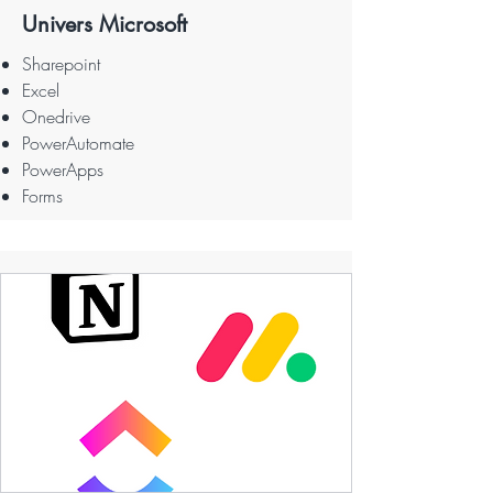
Univers Microsoft
Sharepoint
Excel
Onedrive
PowerAutomate
PowerApps
Forms